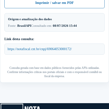
Imprimir / salvar em PDF
Origem e atualização dos dados
Fonte:
BrasilAPI
Consultado em:
08/07/2026 15:44
Link desta consulta:
https://notafiscal.cnt.br/cnpj/69064053000172/
Consulta gerada com base em dados públicos fornecidos pelas APIs utilizadas.
Confirme informações críticas nos portais oficiais e com o responsável contábil ou
fiscal da empresa.