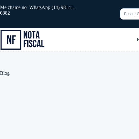
Pular
Me chame no WhatsApp (14) 98141-
para
0882
o
conteúdo
Sem
resultado
Blog