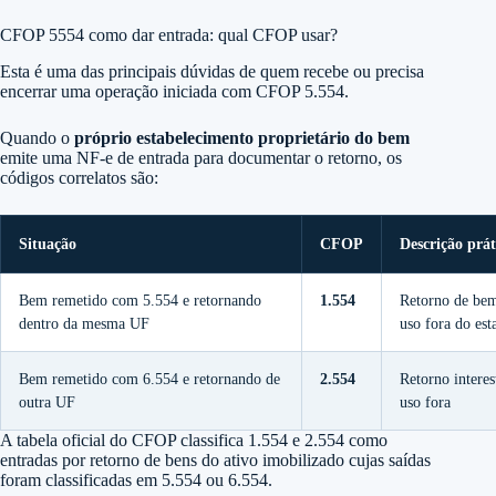
CFOP 5554 como dar entrada: qual CFOP usar?
Esta é uma das principais dúvidas de quem recebe ou precisa
encerrar uma operação iniciada com CFOP 5.554.
Quando o
próprio estabelecimento proprietário do bem
emite uma NF-e de entrada para documentar o retorno, os
códigos correlatos são:
Situação
CFOP
Descrição prát
Bem remetido com 5.554 e retornando
1.554
Retorno de bem
dentro da mesma UF
uso fora do es
Bem remetido com 6.554 e retornando de
2.554
Retorno intere
outra UF
uso fora
A tabela oficial do CFOP classifica 1.554 e 2.554 como
entradas por retorno de bens do ativo imobilizado cujas saídas
foram classificadas em 5.554 ou 6.554.