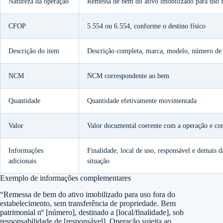
Natureza da operação
Remessa de bem do ativo imobilizado para uso f
CFOP
5.554 ou 6.554, conforme o destino físico
Descrição do item
Descrição completa, marca, modelo, número de s
NCM
NCM correspondente ao bem
Quantidade
Quantidade efetivamente movimentada
Valor
Valor documental coerente com a operação e com 
Informações
Finalidade, local de uso, responsável e demais
adicionais
situação
Exemplo de informações complementares
“Remessa de bem do ativo imobilizado para uso fora do
estabelecimento, sem transferência de propriedade. Bem
patrimonial nº [número], destinado a [local/finalidade], sob
responsabilidade de [responsável]. Operação sujeita ao