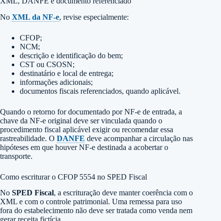
XML, DANFE e documento referenciado
No
XML da NF-e
, revise especialmente:
CFOP;
NCM;
descrição e identificação do bem;
CST ou CSOSN;
destinatário e local de entrega;
informações adicionais;
documentos fiscais referenciados, quando aplicável.
Quando o retorno for documentado por NF-e de entrada, a
chave da NF-e original deve ser vinculada quando o
procedimento fiscal aplicável exigir ou recomendar essa
rastreabilidade. O
DANFE
deve acompanhar a circulação nas
hipóteses em que houver NF-e destinada a acobertar o
transporte.
Como escriturar o CFOP 5554 no SPED Fiscal
No
SPED Fiscal
, a escrituração deve manter coerência com o
XML e com o controle patrimonial. Uma remessa para uso
fora do estabelecimento não deve ser tratada como venda nem
gerar receita fictícia.