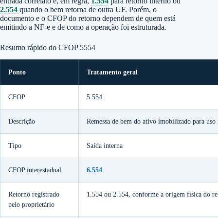
entrada correlato é, em regra,
1.554
para retorno interno ou
2.554
quando o bem retorna de outra UF. Porém, o
documento e o CFOP do retorno dependem de quem está
emitindo a NF-e e de como a operação foi estruturada.
Resumo rápido do CFOP 5554
Ponto
Tratamento geral
CFOP
5.554
Descrição
Remessa de bem do ativo imobilizado para uso 
Tipo
Saída interna
CFOP interestadual
6.554
Retorno registrado
1.554 ou 2.554, conforme a origem física do re
pelo proprietário