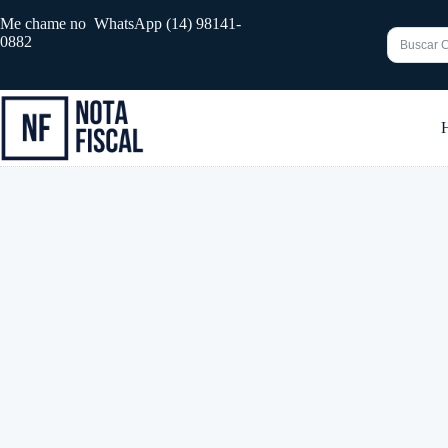
Pular
Me chame no WhatsApp (14) 98141-
para
0882
o
conteúdo
Sem
resultado