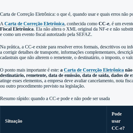
Carta de Correção Eletrônica: o que é, quando usar e quais erros não p
A
Carta de Correção Eletrônica
, conhecida como
CC-e
, é um event
Fiscal Eletrônica
. Ela não altera o XML original da NF-e e não substit
e como um evento fiscal autorizado pela SEFAZ.
Na prática, a CC-e existe para resolver erros formais, descritivos ou 
a corrigir detalhes de transporte, informações complementares, descri
cadastrais que não alterem o remetente, o destinatário, o imposto, o val
O ponto mais importante é este:
a
Carta de Correção Eletrônica
não 
destinatário, remetente, data de emissão, data de saída, dados d
atinge esses elementos, a empresa deve avaliar cancelamento, nota fisca
ou outro procedimento previsto na legislação.
Resumo rápido: quando a CC-e pode e não pode ser usada
Pode
Situação
usar
CC-e?