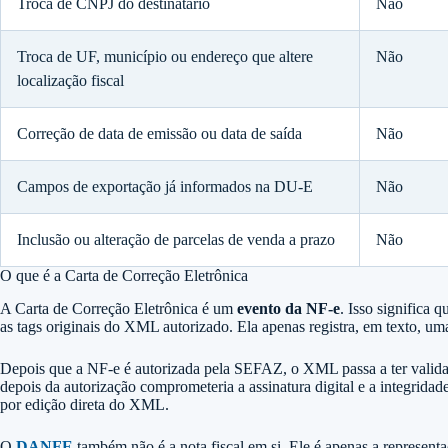
Troca de CNPJ do destinatário
Não
Troca de UF, município ou endereço que altere
Não
localização fiscal
Correção de data de emissão ou data de saída
Não
Campos de exportação já informados na DU-E
Não
Inclusão ou alteração de parcelas de venda a prazo
Não
O que é a Carta de Correção Eletrônica
A Carta de Correção Eletrônica é um
evento da NF-e
. Isso significa 
as tags originais do XML autorizado. Ela apenas registra, em texto, uma
Depois que a NF-e é autorizada pela SEFAZ, o XML passa a ter validade
depois da autorização comprometeria a assinatura digital e a integridad
por edição direta do XML.
O
DANFE
também não é a nota fiscal em si. Ele é apenas a represent