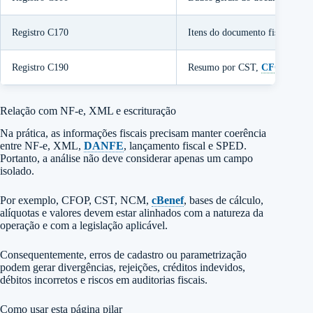
Registro C170
Itens do documento fiscal.
Registro C190
Resumo por CST,
CFOP
e alíq
Relação com NF-e, XML e escrituração
Na prática, as informações fiscais precisam manter coerência
entre NF-e, XML,
DANFE
, lançamento fiscal e SPED.
Portanto, a análise não deve considerar apenas um campo
isolado.
Por exemplo, CFOP, CST, NCM,
cBenef
, bases de cálculo,
alíquotas e valores devem estar alinhados com a natureza da
operação e com a legislação aplicável.
Consequentemente, erros de cadastro ou parametrização
podem gerar divergências, rejeições, créditos indevidos,
débitos incorretos e riscos em auditorias fiscais.
Como usar esta página pilar