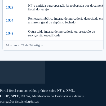
NF-e emitida para operação já acobertada por documento
5.929
fiscal do varejo
Remessa simbólica interna de mercadoria depositada em
5.934
armazém geral ou depósito fechado
Outra saída interna de mercadoria ou prestação de
5.949
serviço não especificada
Mostrando
74
de
74
artigos.
Portal fiscal com conteúdos práticos sobre
NF-e, XML,
CFOP, SPED, NFS-e
, Manifestação do Destinatário e demais
obrigações fiscais eletrônicas.