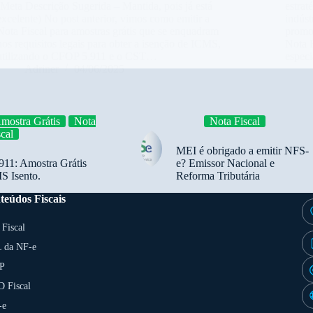
(Meta Descrição Sugerida – Mantida, pois já está
estrat
excelente) No post anterior, vimos como emitir a
indúst
Nota Fiscal para amostras grátis que se enquadram
promo
nos requisitos legais para obter a isenção de ICMS,
Nota F
utilizando o CFOP 5.911 e o CST…
espec
Adriner
04/06/2025
mostra Grátis
Nota
Nota Fiscal
scal
MEI é obrigado a emitir NFS-
11: Amostra Grátis
e? Emissor Nacional e
 Isento.
Reforma Tributária
teúdos Fiscais
 Fiscal
 da NF-e
P
 Fiscal
-e