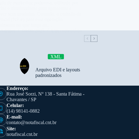
égia de marketing poderosa, utilizada por
rias e distribuidoras para apresentar e
ver seus produtos. Contudo, a emissão da
iscal (NF-e) para essa operação,
ialmente no que tange ao…
Adriner
04/06/2025
Um comentário
XML
Arquivo EDI e layouts
padronizados
Endereço:
Rua José Sorzi, Nº 138 - Santa Fátima -
Chavantes / SP
Celular:
(14) 98141-0882
E-mail:
contato@notafiscal.cnt.br
Site:
notafiscal.cnt.br