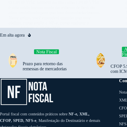
O CFOP 5554, também escrito como CFOP 5.554,
é uma saída interna usada na remessa de bem do
ativo imobilizado para uso fora do estabelecimento.
Neste artigo, você entenderá quando usar esse
código, como emitir a NF-e, como registrar a…
Adriner
05/06/2025
Em alta agora
A
Nota Fiscal
Fi
Prazo para retorno das
CFOP 5.9
remessas de mercadorias
com ICMS
Con
Nota
XML
CFO
Portal fiscal com conteúdos práticos sobre
NF-e, XML,
SPED
CFOP, SPED, NFS-e
, Manifestação do Destinatário e demais
NFS