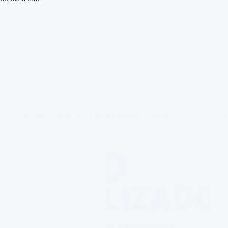
Ativo Imobilizado
Ativo imobilizado: guia fiscal completo sobre IPI,
ICMS, CFOP, NF-e e SPED