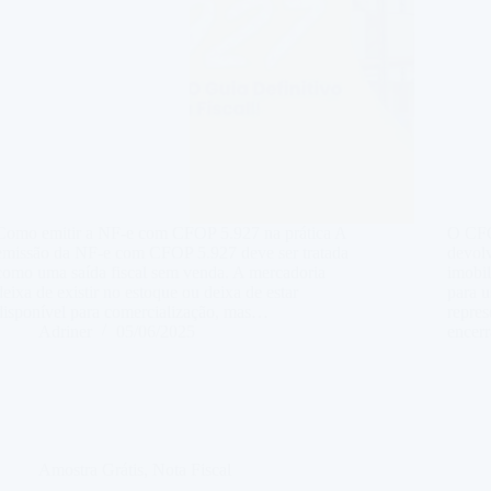
Como emitir a NF-e com CFOP 5.927 na prática A
O CFOP
emissão da NF-e com CFOP 5.927 deve ser tratada
devolv
como uma saída fiscal sem venda. A mercadoria
imobil
deixa de existir no estoque ou deixa de estar
para u
disponível para comercialização, mas…
repres
Adriner
05/06/2025
encer
Amostra Grátis
,
Nota Fiscal