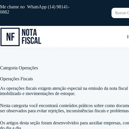
Pular
Me chame no WhatsApp (14) 98141-
para
0882
o
conteúdo
Sem
resultado
Categoria
Operações
Operações Fiscais
As operações fiscais exigem atenção especial na emissão da nota fiscal 
imobilizado e movimentações de estoque.
Nesta categoria você encontrará conteúdos práticos sobre como docume
ser observados para evitar rejeições, inconsistências fiscais e problemas
Os artigos desta seção foram desenvolvidos para auxiliar empresas, cont
do dia a dia.