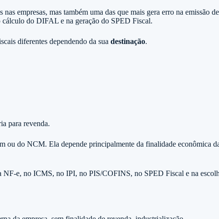
ns nas empresas, mas também uma das que mais gera erro na emissão de
no cálculo do DIFAL e na geração do SPED Fiscal.
iscais diferentes dependendo da sua
destinação
.
ia para revenda.
 item ou do NCM. Ela depende principalmente da finalidade econômica d
 na NF-e, no ICMS, no IPI, no PIS/COFINS, no SPED Fiscal e na escol
erna da empresa, sem finalidade de revenda, industrialização,