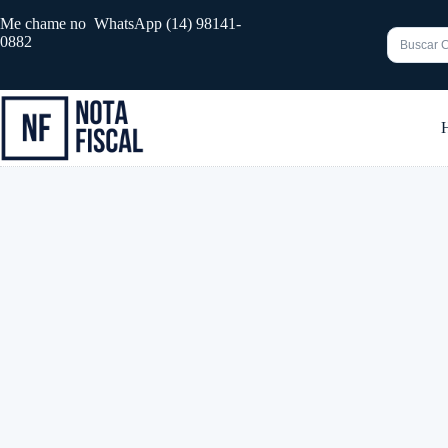
Pular
Me chame no WhatsApp (14) 98141-
para
0882
o
conteúdo
Sem
resultado