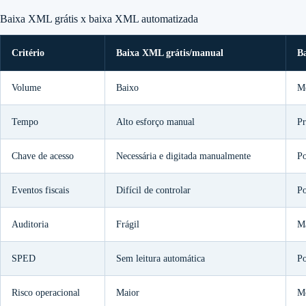
Baixa XML grátis x baixa XML automatizada
Critério
Baixa XML grátis/manual
B
Volume
Baixo
Mé
Tempo
Alto esforço manual
Pr
Chave de acesso
Necessária e digitada manualmente
Po
Eventos fiscais
Difícil de controlar
Po
Auditoria
Frágil
Ma
SPED
Sem leitura automática
Po
Risco operacional
Maior
M