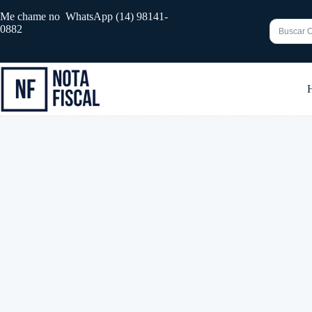
Pular
Me chame no WhatsApp (14) 98141-
para
0882
o
conteúdo
Sem
resultado