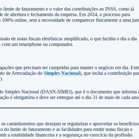
no limite de faturamento e o valor das contribuições ao INSS, como já
de de abertura e fechamento da empresa. Em 2024, o processo para
o 100% online, sem a necessidade de comparecer fisicamente a uma jun
ão de notas fiscais eletrônicas simplificado, o que facilita o dia a dia
ar, com um smartphone ou computador.
gações que precisam ser cumpridas para manter o negócio em dia. Ent
nto de Arrecadação do
Simples Nacional
), que inclui a contribuição pa
).
l do Simples Nacional (DASN-SIMEI), que é o documento que informa 
ação é obrigatória e deve ser entregue até o dia 31 de maio de cada ano
os caminhoneiros que desejam se regularizar e aproveitar os benefícios
o do limite de faturamento e as facilidades para emitir notas fiscais e
ir a estabilidade financeira e a segurança no exercício da profissão.