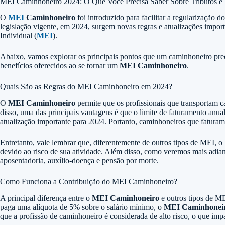
MEI Caminhoneiro 2024: O Que Você Precisa Saber Sobre Tributos e 
O
MEI
Caminhoneiro
foi introduzido para facilitar a regularização 
legislação vigente, em 2024, surgem novas regras e atualizações im
Individual (
MEI
).
Abaixo, vamos explorar os principais pontos que um caminhoneiro preci
benefícios oferecidos ao se tornar um
MEI Caminhoneiro
.
Quais São as Regras do MEI Caminhoneiro em 2024?
O
MEI Caminhoneiro
permite que os profissionais que transportam c
disso, uma das principais vantagens é que o limite de faturamento anua
atualização importante para 2024. Portanto, caminhoneiros que faturam 
Entretanto, vale lembrar que, diferentemente de outros tipos de MEI, o
devido ao risco de sua atividade. Além disso, como veremos mais adia
aposentadoria, auxílio-doença e pensão por morte.
Como Funciona a Contribuição do MEI Caminhoneiro?
A principal diferença entre o
MEI Caminhoneiro
e outros tipos de M
paga uma alíquota de 5% sobre o salário mínimo, o
MEI Caminhonei
que a profissão de caminhoneiro é considerada de alto risco, o que imp