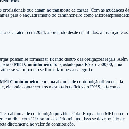
Benefícios
dos profissionais que atuam no transporte de cargas. Com as mudanças d
portantes para o enquadramento do caminhoneiro como Microempreended
sa estar atento em 2024, abordando desde os tributos, a inscrição e os
argas possam se formalizar, ficando dentro das obrigações legais. Além
l para o
MEI Caminhoneiro
foi ajustado para R$ 251.600,00, uma
até esse valor podem se formalizar nessa categoria.
MEI Caminhoneiro
tem uma alíquota de contribuição diferenciada,
nte, ele pode contar com os mesmos benefícios do INSS, tais como
EI é a alíquota de contribuição previdenciária. Enquanto o MEI comum
ro
contribui com 12% sobre o salário mínimo. Isso se deve ao fato de
acta diretamente no valor da contribuição.