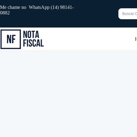
Pular
Me chame no WhatsApp (14) 98141-
para
0882
o
conteúdo
Sem
resultado