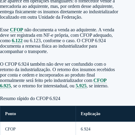
Ele aparece em operações triangulares: o fornecedor vende a
mercadoria ao adquirente, mas, por ordem desse adquirente,
entrega fisicamente os insumos diretamente ao industrializador
localizado em outra Unidade da Federação.
Esse
CFOP
não documenta a venda ao adquirente. A venda
deve ser registrada em NF-e própria, com CFOP adequado,
como
6.122
ou 6.123, conforme o caso. O CFOP 6.924
documenta a remessa física ao industrializador para
acompanhar o transporte.
O CFOP 6.924 também não deve ser confundido com o
retorno da industrialização. O retorno dos insumos recebidos
por conta e ordem e incorporados ao produto final
normalmente será feito pelo industrializador com
CFOP
6.925
, se o retorno for interestadual, ou
5.925
, se interno.
Resumo rápido do CFOP 6.924
Ponto
Explicação
CFOP
6.924