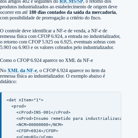
dos artigos 402 e seguintes do
RICMS/SP
, o retorno dos
produtos industrializados ao estabelecimento de origem deve
ocorrer em até
180 dias contados da saída da mercadoria
,
com possibilidade de prorrogação a critério do fisco.
O controle deve identificar a NF-e de venda, a NF-e de
remessa física com CFOP 6.924, a entrada no industrializador,
o retorno com CFOP 5.925 ou 6.925, eventuais sobras com
5.903 ou 6.903 e os valores cobrados pelo industrializador.
Como o CFOP 6.924 aparece no XML da NF-e
No
XML da NF-e
, o CFOP 6.924 aparece no item da
remessa física ao industrializador. O exemplo abaixo é
didático:
<det nItem="1">

  <prod>

    <cProd>INS-001</cProd>

    <xProd>Insumo remetido para industrializacao por 
    <NCM>00000000</NCM>

    <CFOP>6924</CFOP>

    <uCom>KG</uCom>
