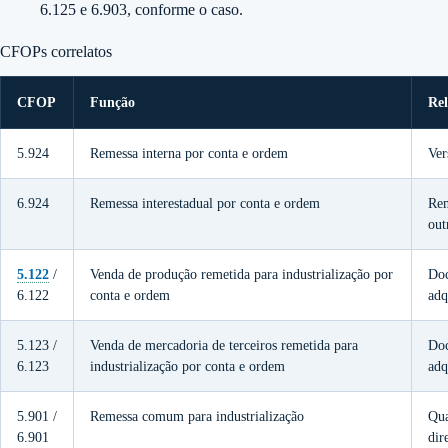
6.125 e 6.903, conforme o caso.
CFOPs correlatos
CFOP
Função
Rel
5.924
Remessa interna por conta e ordem
Ver
6.924
Remessa interestadual por conta e ordem
Rem
out
5.122
/
Venda de produção remetida para industrialização por
Doc
6.122
conta e ordem
adq
5.123 /
Venda de mercadoria de terceiros remetida para
Doc
6.123
industrialização por conta e ordem
adq
5.901 /
Remessa comum para industrialização
Qua
6.901
dir