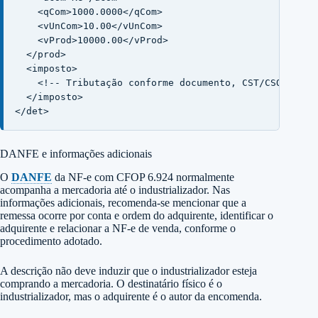
    <qCom>1000.0000</qCom>

    <vUnCom>10.00</vUnCom>

    <vProd>10000.00</vProd>

  </prod>

  <imposto>

    <!-- Tributação conforme documento, CST/CSOSN, UF 
  </imposto>

</det>
DANFE e informações adicionais
O
DANFE
da NF-e com CFOP 6.924 normalmente
acompanha a mercadoria até o industrializador. Nas
informações adicionais, recomenda-se mencionar que a
remessa ocorre por conta e ordem do adquirente, identificar o
adquirente e relacionar a NF-e de venda, conforme o
procedimento adotado.
A descrição não deve induzir que o industrializador esteja
comprando a mercadoria. O destinatário físico é o
industrializador, mas o adquirente é o autor da encomenda.