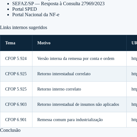
SEFAZ/SP — Resposta à Consulta 27969/2023
Portal SPED
Portal Nacional da NF-e
Links internos sugeridos
Tema
Motivo
U
CFOP 5.924
Versão interna da remessa por conta e ordem
htt
CFOP 6.925
Retorno interestadual correlato
htt
CFOP 5.925
Retorno interno correlato
htt
CFOP 6.903
Retorno interestadual de insumos não aplicados
htt
CFOP 6.901
Remessa comum para industrialização
htt
Conclusão