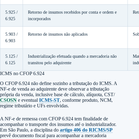
5.925 /
Retorno de insumos recebidos por conta e ordem e
Ret
6.925
incorporados
5.903 /
Retorno de insumos não aplicados
Sob
6.903
5.125 /
Industrialização efetuada quando a mercadoria não
Mat
6.125
transitou pelo adquirente
ind
ICMS no CFOP 6.924
O CFOP 6.924 não define sozinho a tributação do ICMS. A
NF-e de venda ao adquirente deve observar a tributação
própria da venda, inclusive base de cálculo, alíquota, CST/
CSOSN
e eventual
ICMS-ST
, conforme produto, NCM,
regime tributário e UFs envolvidas.
A NF-e de remessa com CFOP 6.924 tem finalidade de
acompanhar o transporte dos insumos até o industrializador.
Em São Paulo, a disciplina do
artigo 406 do RICMS/SP
prevê documento fiscal para acompanhar a mercadoria