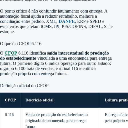
O ponto crítico é não confundir faturamento com entrega. A
automação fiscal ajuda a reduzir retrabalho, melhora a
conciliação entre pedido, XML,
DANFE
, ERP e SPED e
evita erros que afetam ICMS, IPI, PIS/COFINS, DIFAL, ST e
estoque.
O que é o CFOP 6.116
O
CFOP
6.116 identifica
saída interestadual de produção
do estabelecimento
vinculada a uma encomenda para entrega
futura. O primeiro dígito 6 indica operação para outro Estado;
o grupo 6.100 trata de vendas; e o final 116 identifica
produção própria com entrega futura.
Definição oficial do CFOP
CFOP
Descrição oficial
Leitura práti
6.116
Venda de produção do estabelecimento
Entrega efetiv
originada de encomenda para entrega
pelo próprio 
futura