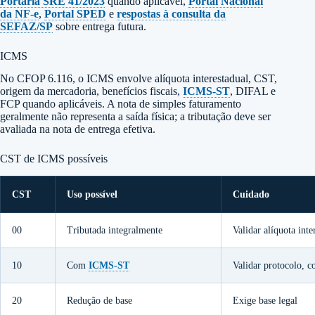
Portaria SRE 41/2023
quando aplicável,
Portal Nacional
da NF-e
,
Portal SPED
e
respostas à consulta da
SEFAZ/SP
sobre entrega futura.
ICMS
No CFOP 6.116, o ICMS envolve alíquota interestadual, CST,
origem da mercadoria, benefícios fiscais,
ICMS-ST
, DIFAL e
FCP quando aplicáveis. A nota de simples faturamento
geralmente não representa a saída física; a tributação deve ser
avaliada na nota de entrega efetiva.
CST de ICMS possíveis
CST
Uso possível
Cuidado
00
Tributada integralmente
Validar alíquota inte
10
Com
ICMS-ST
Validar protocolo, 
20
Redução de base
Exige base legal