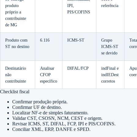
produto
IPI,
referência
próprio a
PIS/COFINS
contribuinte
de MG
Produto com
6.116
ICMS-ST
Grupo
Tota
ST no destino
ICMS-ST
corr
se devido
Destinatário
Analisar
DIFAL/FCP
indFinal e
Apu
não
CFOP
indIEDest
coer
contribuinte
específico
corretos
Checklist fiscal
Confirmar produção própria.
Confirmar UF de destino.
Localizar NF-e de simples faturamento.
Validar CST, CSOSN, NCM, CEST e origem.
Revisar ICMS, ST, DIFAL, FCP, IPI e PIS/COFINS.
Conciliar XML, ERP, DANFE e SPED.