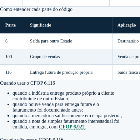
Como entender cada parte do código
Parte
Significado
Aplicação
6
Saída para outro Estado
Destinatário
100
Grupo de vendas
Venda de pr
116
Entrega futura de produção própria
Saída física
Quando usar o CFOP 6.116
quando a indústria entrega produto próprio a cliente
contribuinte de outro Estado;
quando houve venda para entrega futura e o
faturamento foi documentado antes;
quando a mercadoria sai fisicamente em etapa posterior;
quando a nota de simples faturamento interestadual foi
emitida, em regra, com
CFOP 6.922
.
Quando não usar o CFOP 6.116