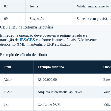
07
Isenta
Validar enquadramento
09
Suspensão
Somente com previsão 
CBS e IBS na Reforma Tributária
Em 2026, a operação deve observar o regime legado e a
transição de
IBS
/
CBS
conforme leiautes oficiais. Não invente
grupos no XML; mantenha o ERP atualizado.
Exemplo de cálculo de tributos
Item
Exemplo didático
Obse
Valor
R$ 20.000,00
Base 
ICMS
Alíquota interestadual aplicável
Valid
IPI
Conforme NCM
Vali