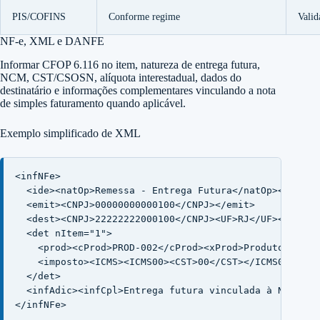
PIS/COFINS
Conforme regime
Vali
NF-e, XML e DANFE
Informar CFOP 6.116 no item, natureza de entrega futura,
NCM, CST/CSOSN, alíquota interestadual, dados do
destinatário e informações complementares vinculando a nota
de simples faturamento quando aplicável.
Exemplo simplificado de XML
<infNFe>

  <ide><natOp>Remessa - Entrega Futura</natOp></ide>

  <emit><CNPJ>00000000000100</CNPJ></emit>

  <dest><CNPJ>22222222000100</CNPJ><UF>RJ</UF></dest>

  <det nItem="1">

    <prod><cProd>PROD-002</cProd><xProd>Produto própr
    <imposto><ICMS><ICMS00><CST>00</CST></ICMS00></IC
  </det>

  <infAdic><infCpl>Entrega futura vinculada à NF-e de
</infNFe>