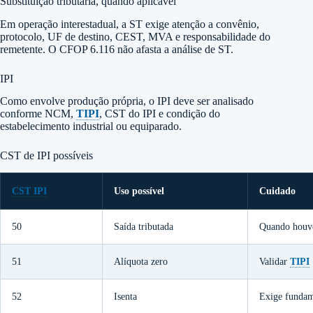
Substituição tributária, quando aplicável
Em operação interestadual, a ST exige atenção a convênio,
protocolo, UF de destino, CEST, MVA e responsabilidade do
remetente. O CFOP 6.116 não afasta a análise de ST.
IPI
Como envolve produção própria, o IPI deve ser analisado
conforme NCM,
TIPI
, CST do IPI e condição do
estabelecimento industrial ou equiparado.
CST de IPI possíveis
CST IPI
Uso possível
Cuidado
50
Saída tributada
Quando houve
51
Alíquota zero
Validar
TIPI
52
Isenta
Exige funda