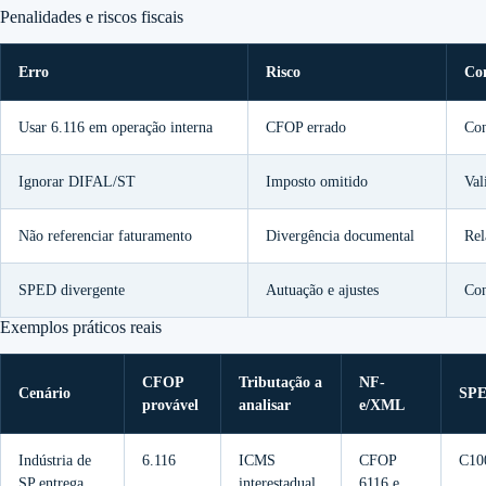
Penalidades e riscos fiscais
Erro
Risco
Co
Usar 6.116 em operação interna
CFOP errado
Con
Ignorar DIFAL/ST
Imposto omitido
Val
Não referenciar faturamento
Divergência documental
Re
SPED divergente
Autuação e ajustes
Con
Exemplos práticos reais
CFOP
Tributação a
NF-
Cenário
SP
provável
analisar
e/XML
Indústria de
6.116
ICMS
CFOP
C10
SP entrega
interestadual,
6116 e