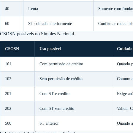
40
Isenta
Somente com fundam
60
ST cobrada anteriormente
Confirmar cadeia tri
CSOSN possíveis no Simples Nacional
CSOSN
Uso possível
Cuidado
101
Com permissão de crédito
Quando p
102
Sem permissão de crédito
Comum em
201
Com ST e crédito
Exige aná
202
Com ST sem crédito
Validar
500
ST anterior
Quando a 