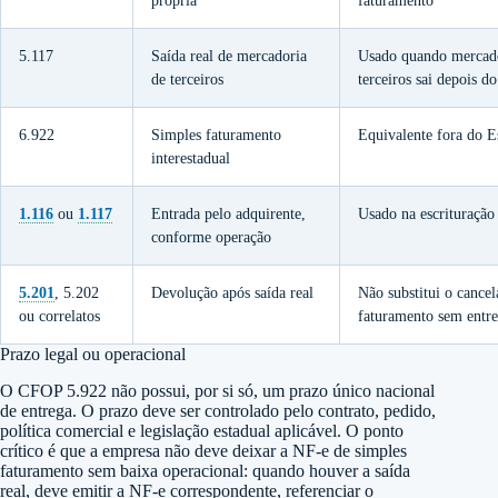
própria
faturamento
5.117
Saída real de mercadoria
Usado quando mercado
de terceiros
terceiros sai depois d
6.922
Simples faturamento
Equivalente fora do E
interestadual
1.116
ou
1.117
Entrada pelo adquirente,
Usado na escrituração
conforme operação
5.201
, 5.202
Devolução após saída real
Não substitui o cance
ou correlatos
faturamento sem entr
Prazo legal ou operacional
O CFOP 5.922 não possui, por si só, um prazo único nacional
de entrega. O prazo deve ser controlado pelo contrato, pedido,
política comercial e legislação estadual aplicável. O ponto
crítico é que a empresa não deve deixar a NF-e de simples
faturamento sem baixa operacional: quando houver a saída
real, deve emitir a NF-e correspondente, referenciar o