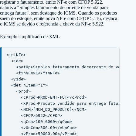
registrar o faturamento, emite NF-e com CFOP 5.922,
natureza “Simples faturamento decorrente de venda para
entrega futura”, sem destaque do ICMS. Quando os produtos
saem do estoque, emite nova NF-e com CFOP 5.116, destaca
o ICMS se devido e referencia a chave da NF-e 5.922.
Exemplo simplificado de XML
<infNFe>

  <ide>

    <natOp>Simples faturamento decorrente de venda par
    <finNFe>1</finNFe>

  </ide>

  <det nItem="1">

    <prod>

      <cProd>PROD-ENT-FUT</cProd>

      <xProd>Produto vendido para entrega futura</xPro
      <NCM>[NCM_DO_PRODUTO]</NCM>

      <CFOP>5922</CFOP>

      <qCom>100.0000</qCom>

      <vUnCom>500.00</vUnCom>

      <vProd>50000.00</vProd>
