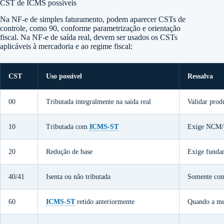
CST de ICMS possíveis
Na NF-e de simples faturamento, podem aparecer CSTs de
controle, como 90, conforme parametrização e orientação
fiscal. Na NF-e de saída real, devem ser usados os CSTs
aplicáveis à mercadoria e ao regime fiscal:
CST
Uso possível
Ressalva
00
Tributada integralmente na saída real
Validar prod
10
Tributada com
ICMS-ST
Exige NCM/
20
Redução de base
Exige funda
40/41
Isenta ou não tributada
Somente com
60
ICMS-ST
retido anteriormente
Quando a mer