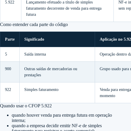
5.922
Lançamento efetuado a título de simples
NF-e in
faturamento decorrente de venda para entrega
sem rep
futura
Como entender cada parte do código
Parte
Significado
Aplicação no 5.9
5
Saída interna
Operação dentro 
900
Outras saídas de mercadorias ou
Grupo usado para r
prestações
922
Simples faturamento
Venda para entrega
momento
Quando usar o CFOP 5.922
quando houver venda para entrega futura em operação
interna;
quando a empresa decidir emitir NF-e de simples
faturamento para registrar o acerto comercial;