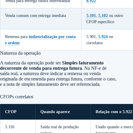
Venda para entrega futura interestadual
6.922
Venda comum com entrega imediata
5.101
,
5.102
ou outro
CFOP específico
Remessa para
industrialização por conta
5.901,
5.924
ou
e ordem
correlatos
Natureza da operação
A natureza da operação pode ser
Simples faturamento
decorrente de venda para entrega futura
. Na NF-e de
saída real, a natureza deve indicar a remessa ou venda
originada de encomenda para entrega futura, conforme o caso,
e a nota de simples faturamento deve ser referenciada.
CFOPs correlatos
CFOP
Quando aparece
Relação com o 5.922
5.116
Saída real de produção
Usado quando a mercad