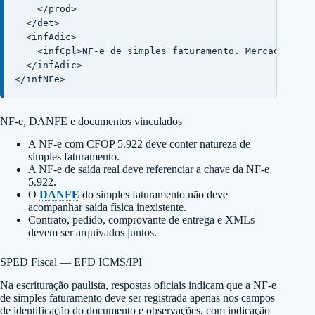
    </prod>

  </det>

  <infAdic>

    <infCpl>NF-e de simples faturamento. Mercadoria s
  </infAdic>

</infNFe>
NF-e, DANFE e documentos vinculados
A NF-e com CFOP 5.922 deve conter natureza de
simples faturamento.
A NF-e de saída real deve referenciar a chave da NF-e
5.922.
O
DANFE
do simples faturamento não deve
acompanhar saída física inexistente.
Contrato, pedido, comprovante de entrega e XMLs
devem ser arquivados juntos.
SPED Fiscal — EFD ICMS/IPI
Na escrituração paulista, respostas oficiais indicam que a NF-e
de simples faturamento deve ser registrada apenas nos campos
de identificação do documento e observações, com indicação