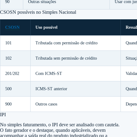
90
Outras situações
Usar com just
CSOSN possíveis no Simples Nacional
CSOSN
Uso possível
Ressa
101
Tributada com permissão de crédito
Quando
102
Tributada sem permissão de crédito
Situa
201/202
Com ICMS-ST
Valida
500
ICMS-ST anterior
Quando
900
Outros casos
Depen
IPI
No simples faturamento, o IPI deve ser analisado com cautela.
O fato gerador e o destaque, quando aplicáveis, devem
acompanhar a saída real do produto industrializado ou a