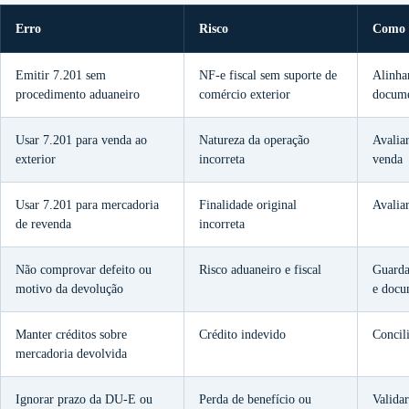
Erro
Risco
Como 
Emitir 7.201 sem
NF-e fiscal sem suporte de
Alinha
procedimento aduaneiro
comércio exterior
docume
Usar 7.201 para venda ao
Natureza da operação
Avalia
exterior
incorreta
venda
Usar 7.201 para mercadoria
Finalidade original
Avalia
de revenda
incorreta
Não comprovar defeito ou
Risco aduaneiro e fiscal
Guardar
motivo da devolução
e docu
Manter créditos sobre
Crédito indevido
Concil
mercadoria devolvida
Ignorar prazo da DU-E ou
Perda de benefício ou
Valida