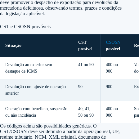
deve promover o despacho de exportação para devolução da
mercadoria defeituosa, observando termos, prazos e condições
da legislação aplicável.
CST e CSOSN prováveis
CST
CSOSN
Situação
Re
possível
possível
Devolução ao exterior sem
41 ou 90
400 ou
Va
destaque de ICMS
900
do
Devolução com ajuste de operação
90
900
Ex
anterior
Operação com benefício, suspensão
40, 41,
400 ou
So
ou não incidência
50 ou 90
900
pa
Os códigos acima são possibilidades genéricas. O
CST/CSOSN deve ser definido a partir da operação real, UF,
regime tributário, NCM, XML original, documento de