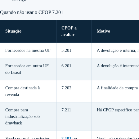
Quando não usar o CFOP 7.201
CFOP a
Situação
Motivo
avaliar
Fornecedor na mesma UF
5.201
A devolução é interna, 
Fornecedor em outra UF
6.201
A devolução é interesta
do Brasil
Compra destinada à
7.202
A finalidade da compra 
revenda
Compra para
7.211
Há CFOP específico par
industrialização sob
drawback
Venda normal ao exterior
7.101
ou
Venda não é devolução