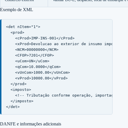
Exemplo de XML
<det nItem="1">

  <prod>

    <cProd>IMP-INS-001</cProd>

    <xProd>Devolucao ao exterior de insumo importado p
    <NCM>00000000</NCM>

    <CFOP>7201</CFOP>

    <uCom>UN</uCom>

    <qCom>10.0000</qCom>

    <vUnCom>1000.00</vUnCom>

    <vProd>10000.00</vProd>

  </prod>

  <imposto>

    <!-- Tributação conforme operação, importação, UF 
  </imposto>

</det>
DANFE e informações adicionais