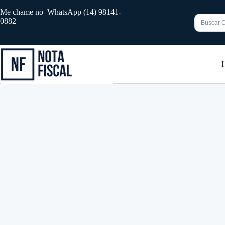
Pular
Me chame no WhatsApp (14) 98141-
para
0882
o
conteúdo
Sem
resultado