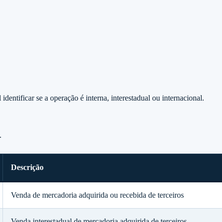
entificar se a operação é interna, interestadual ou internacional.
.
Descrição
Venda de mercadoria adquirida ou recebida de terceiros
Venda interestadual de mercadoria adquirida de terceiros