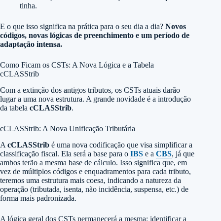
tinha.
E o que isso significa na prática para o seu dia a dia?
Novos
códigos, novas lógicas de preenchimento e um período de
adaptação intensa.
Como Ficam os CSTs: A Nova Lógica e a Tabela
cCLASStrib
Com a extinção dos antigos tributos, os
CSTs
atuais darão
lugar a uma nova estrutura. A grande novidade é a introdução
da tabela
cCLASStrib
.
cCLASStrib: A Nova Unificação Tributária
A
cCLASStrib
é uma nova codificação que visa simplificar a
classificação fiscal. Ela será a base para o
IBS
e a
CBS
, já que
ambos terão a mesma base de cálculo. Isso significa que, em
vez de múltiplos códigos e enquadramentos para cada tributo,
teremos uma estrutura mais coesa, indicando a natureza da
operação (tributada, isenta, não incidência, suspensa, etc.) de
forma mais padronizada.
A lógica geral dos CSTs permanecerá a mesma: identificar a