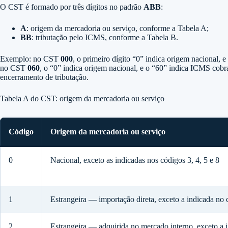
O CST é formado por três dígitos no padrão
ABB
:
A
: origem da mercadoria ou serviço, conforme a Tabela A;
BB
: tributação pelo ICMS, conforme a Tabela B.
Exemplo: no CST
000
, o primeiro dígito “0” indica origem nacional, e
no CST
060
, o “0” indica origem nacional, e o “60” indica ICMS cob
encerramento de tributação.
Tabela A do CST: origem da mercadoria ou serviço
Código
Origem da mercadoria ou serviço
0
Nacional, exceto as indicadas nos códigos 3, 4, 5 e 8
1
Estrangeira — importação direta, exceto a indicada no 
2
Estrangeira — adquirida no mercado interno, exceto a 