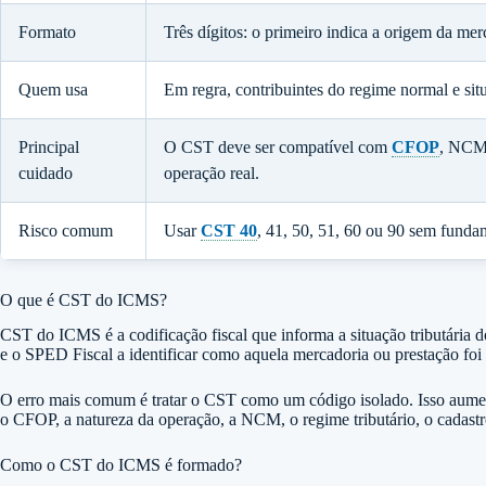
Formato
Três dígitos: o primeiro indica a origem da me
Quem usa
Em regra, contribuintes do regime normal e si
Principal
O CST deve ser compatível com
CFOP
, NCM
cuidado
operação real.
Risco comum
Usar
CST 40
, 41, 50, 51, 60 ou 90 sem funda
O que é CST do ICMS?
CST do ICMS é a codificação fiscal que informa a situação tributária
e o SPED Fiscal a identificar como aquela mercadoria ou prestação foi
O erro mais comum é tratar o CST como um código isolado. Isso aument
o
CFOP
, a natureza da operação, a NCM, o regime tributário, o cadast
Como o CST do ICMS é formado?