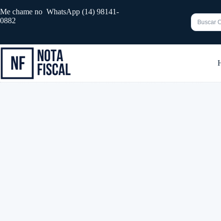
Pular
Me chame no WhatsApp (14) 98141-
para
0882
o
conteúdo
Sem
resultado