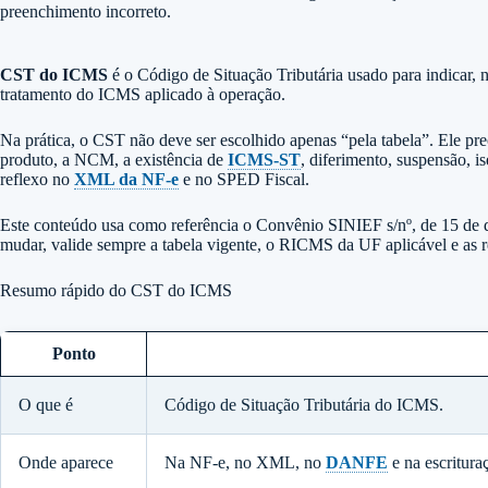
preenchimento incorreto.
CST do ICMS
é o Código de Situação Tributária usado para indicar, n
tratamento do ICMS aplicado à operação.
Na prática, o CST não deve ser escolhido apenas “pela tabela”. Ele preci
produto, a NCM, a existência de
ICMS-ST
, diferimento, suspensão, i
reflexo no
XML da NF-e
e no SPED Fiscal.
Este conteúdo usa como referência o Convênio SINIEF s/nº, de 15 de d
mudar, valide sempre a tabela vigente, o RICMS da UF aplicável e as reg
Resumo rápido do CST do ICMS
Ponto
O que é
Código de Situação Tributária do ICMS.
Onde aparece
Na NF-e, no XML, no
DANFE
e na escrituraç