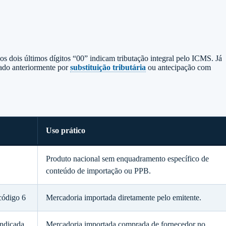
 os dois últimos dígitos “00” indicam tributação integral pelo ICMS. Já
rado anteriormente por
substituição tributária
ou antecipação com
Uso prático
Produto nacional sem enquadramento específico de
conteúdo de importação ou PPB.
código 6
Mercadoria importada diretamente pelo emitente.
indicada
Mercadoria importada comprada de fornecedor no