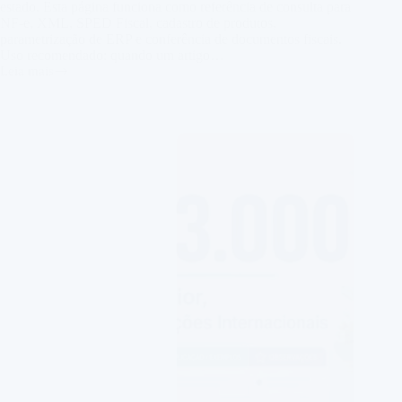
estado. Esta página funciona como referência de consulta para
NF-e, XML, SPED Fiscal, cadastro de produtos,
parametrização de ERP e conferência de documentos fiscais.
Uso recomendado: quando um artigo…
Leia mais
CFOP
5.000:
Saídas
para
o
Estado
com
Lista
Comentada
e
Exemplos