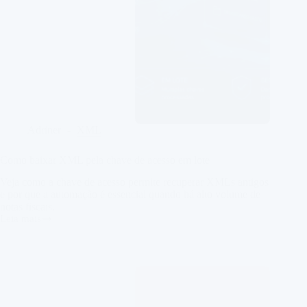
Adriner
XML
Como baixar XML pela chave de acesso em lote
Veja como a chave de acesso permite recuperar XMLs antigos
e por que a automação é essencial quando há alto volume de
notas fiscais.
Leia mais
Como
baixar
XML
pela
chave
de
acesso
em