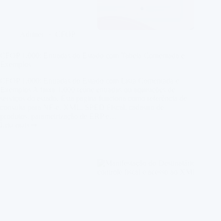
Adriner
CFOP
CFOP 1.000: Entradas do Estado com Tabela Comentada e
Exemplos
CFOP 1.000: Entradas do Estado com Lista Comentada e
Exemplos A faixa 1.000 reúne entradas ou aquisições de
serviços do estado. Esta página funciona como referência de
consulta para NF-e, XML, SPED Fiscal, cadastro de
produtos, parametrização de ERP e…
Leia mais
CFOP
1.000:
Entradas
do
Estado
com
Tabela
Comentada
e
Exemplos