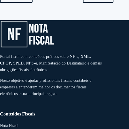
Conserto:
CFOP,
ICMS,
ISS,
Peças
e
Retorno
—
Guia
Completo
Portal fiscal com conteúdos práticos sobre
NF-e, XML,
CFOP, SPED, NFS-e
, Manifestação do Destinatário e demais
obrigações fiscais eletrônicas.
Nosso objetivo é ajudar profissionais fiscais, contábeis e
empresas a entenderem melhor os documentos fiscais
eletrônicos e suas principais regras.
Conteúdos Fiscais
Nota Fiscal