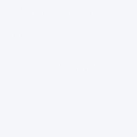
A remessa para industrialização é uma das operações fiscais
mais importantes para empresas que terceirizam etapas do
processo produtivo. Ela ocorre quando uma empresa envia
matéria-prima, produto intermediário, embalagem,
componente ou outro insumo para que outro estabelecimento
realize um processo…
Leia mais
Remessa
para
Industrialização:
CFOP,
ICMS,
IPI,
Retorno
e
Reforma
Tributária