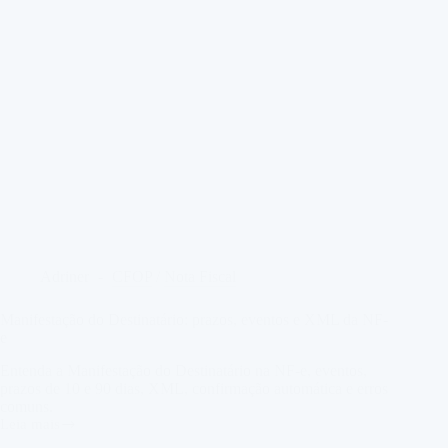
Adriner
CFOP
/
Nota Fiscal
Manifestação do Destinatário: prazos, eventos e XML da NF-
e
Entenda a Manifestação do Destinatário na NF-e, eventos,
prazos de 10 e 90 dias, XML, confirmação automática e erros
comuns.
Leia mais
Manifestação