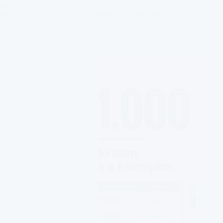
produtos, parametrização de ERP e conferência de
documentos fiscais. Uso recomendado: quando um artigo…
Leia mais
CFOP
2.000:
Entradas
de
Outros
Estados
com
Lista
Comentada