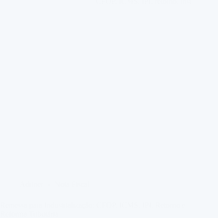
e
e
Qual
sua
Importância.
Adriner
Nota Fiscal
Remessa para Industrialização: CFOP, ICMS, IPI, Retorno e
Reforma Tributária