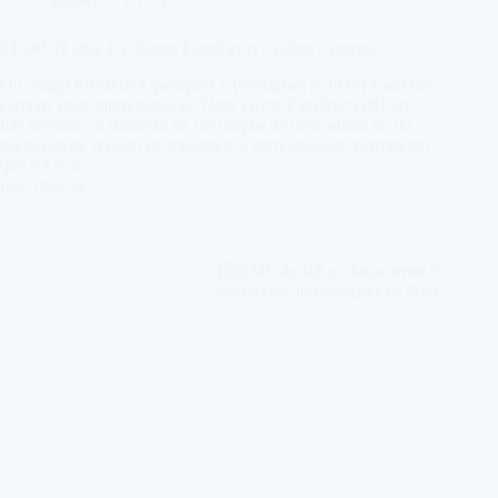
CFOP: O Que É e Como Escolher o Código Correto.
O Código Fiscal de Operações e Prestações (CFOP) é um dos
campos mais importantes da Nota Fiscal Eletrônica (NF-e).
Ele identifica a natureza da circulação da mercadoria ou da
prestação de serviço de transporte e comunicação, permitindo
que o Fisco…
Leia mais
CFOP:
O
Que
É
e
Como
Escolher
o
Código
Correto.