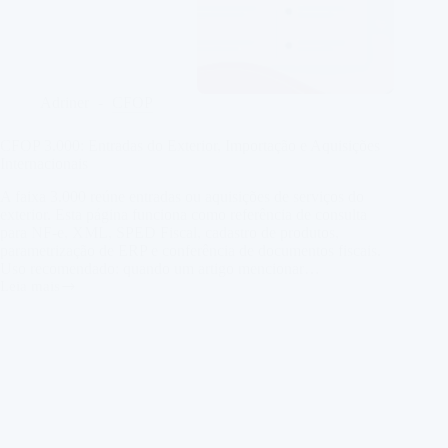
Adriner
CFOP
CFOP 3.000: Entradas do Exterior, Importação e Aquisições
Internacionais
A faixa 3.000 reúne entradas ou aquisições de serviços do
exterior. Esta página funciona como referência de consulta
para NF-e, XML, SPED Fiscal, cadastro de produtos,
parametrização de ERP e conferência de documentos fiscais.
Uso recomendado: quando um artigo mencionar…
Leia mais
CFOP
3.000:
Entradas
do
Exterior,
Importação
e
Aquisições
Internacionais