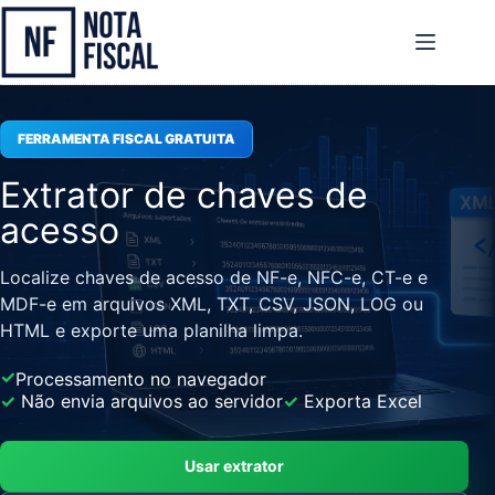
Pular
para
o
conteúdo
FERRAMENTA FISCAL GRATUITA
Extrator de chaves de
acesso
Localize chaves de acesso de NF-e, NFC-e, CT-e e
MDF-e em arquivos XML,
TXT, CSV, JSON, LOG ou
HTML e exporte uma planilha limpa.
✓
Processamento no navegador
✓
Não envia arquivos ao servidor
✓
Exporta Excel
Usar extrator