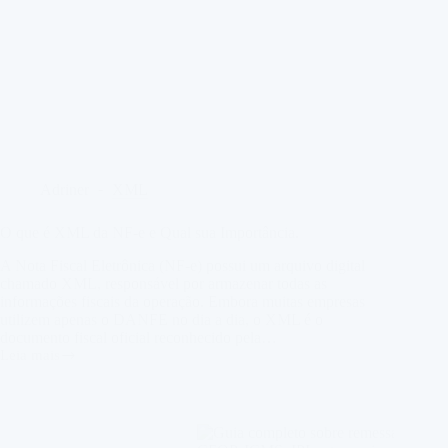
Adriner
XML
O que é XML da NF-e e Qual sua Importância.
A Nota Fiscal Eletrônica (NF-e) possui um arquivo digital
chamado XML, responsável por armazenar todas as
informações fiscais da operação. Embora muitas empresas
utilizem apenas o DANFE no dia a dia, o XML é o
documento fiscal oficial reconhecido pela…
Leia mais
O
que
é
XML
da
NF-