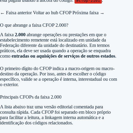
esta página usando a âncora do código:
.
#cfop-2101
← Faixa anterior
Voltar ao hub CFOP
Próxima faixa →
O que abrange a faixa CFOP 2.000?
A faixa
2.000
abrange operações ou prestações em que o
estabelecimento remetente está localizado em unidade da
Federação diferente da unidade do destinatário. Em termos
práticos, ela deve ser usada quando a operação se enquadra
como
entradas ou aquisições de serviços de outros estados
.
O primeiro dígito do CFOP indica a macro-origem ou macro-
destino da operação. Por isso, antes de escolher o código
específico, valide se a operação é interna, interestadual ou com
o exterior.
Principais CFOPs da faixa 2.000
A lista abaixo traz uma versão editorial comentada para
consulta rápida. Cada CFOP foi separado em bloco próprio
para facilitar a leitura, a linkagem interna automática e a
identificação dos códigos relacionados.