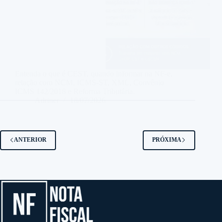
Entenda o que é CEST, quando informar na NF-e,
relação com NCM, ICMS-ST, XML, Convênio
ICMS 142/2018 e Reforma Tributária.
Adriner
18/07/2026
ANTERIOR
PRÓXIMA