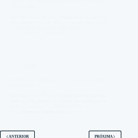
CSOSN 102: tributada sem permissão de crédito,
NF-e e XML
Entenda o CSOSN 102, quando usar em operação
tributada pelo Simples Nacional sem permissão de
crédito, NF-e, XML, CFOP e SPED.
Adriner
18/07/2026
CSOSN
CSOSN 101: tributada com permissão de crédito,
NF-e e XML
Entenda o CSOSN 101, quando usar em operação
tributada pelo Simples Nacional com permissão de
crédito, cálculo, NF-e, XML e SPED.
Adriner
18/07/2026
ANTERIOR
PRÓXIMA