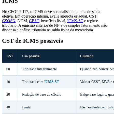
ICMS
No CFOP 5.117, o ICMS deve ser analisado na nota de saída
efetiva. Em operação interna, avalie alíquota estadual, CST,
CSOSN
, NCM,
CEST
, benefício fiscal,
ICMS-ST
e regime
tributário. A emissão anterior de NF-e de simples faturamento não
dispensa a análise tributária na saída física da mercadoria.
CST de ICMS possíveis
CST
Uso possível
Cuidado
00
Tributada integralmente
Quando não houver ben
10
Tributada com
ICMS-ST
Validar CEST, MVA e re
20
Redução de base de cálculo
Exige base legal e, qua
40
Isenta
Usar somente com fund