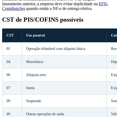
faturamento anterior, a empresa deve evitar duplicidade na
EFD-
Contribuições
quando emitir a NF-e de entrega efetiva.
CST de PIS/COFINS possíveis
CST
Uso possível
Cui
01
Operação tributável com alíquota básica
Rev
04
Monofásica
Dep
06
Alíquota zero
Exig
07
Isenta
Exi
09
Suspensão
Som
49
Outras operações de saída
Val