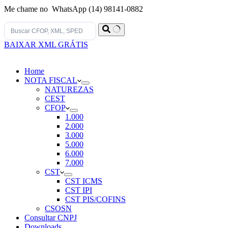
Me chame no WhatsApp (14) 98141-0882
Sem
BAIXAR XML GRÁTIS
resultados
Home
NOTA FISCAL
NATUREZAS
CEST
CFOP
1.000
2.000
3.000
5.000
6.000
7.000
CST
CST ICMS
CST IPI
CST PIS/COFINS
CSOSN
Consultar CNPJ
Downloads