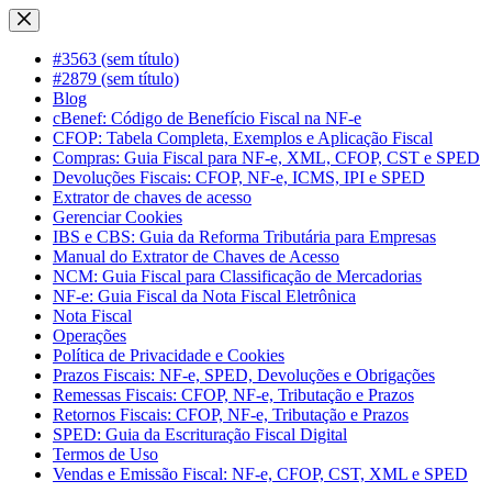
Pular
para
o
#3563 (sem título)
conteúdo
#2879 (sem título)
Blog
cBenef: Código de Benefício Fiscal na NF-e
CFOP: Tabela Completa, Exemplos e Aplicação Fiscal
Compras: Guia Fiscal para NF-e, XML, CFOP, CST e SPED
Devoluções Fiscais: CFOP, NF-e, ICMS, IPI e SPED
Extrator de chaves de acesso
Gerenciar Cookies
IBS e CBS: Guia da Reforma Tributária para Empresas
Manual do Extrator de Chaves de Acesso
NCM: Guia Fiscal para Classificação de Mercadorias
NF-e: Guia Fiscal da Nota Fiscal Eletrônica
Nota Fiscal
Operações
Política de Privacidade e Cookies
Prazos Fiscais: NF-e, SPED, Devoluções e Obrigações
Remessas Fiscais: CFOP, NF-e, Tributação e Prazos
Retornos Fiscais: CFOP, NF-e, Tributação e Prazos
SPED: Guia da Escrituração Fiscal Digital
Termos de Uso
Vendas e Emissão Fiscal: NF-e, CFOP, CST, XML e SPED