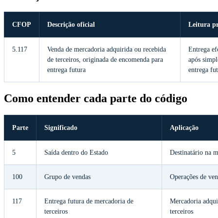
CFOP
Descrição oficial
Leitura p
5.117
Venda de mercadoria adquirida ou recebida
Entrega ef
de terceiros, originada de encomenda para
após simpl
entrega futura
entrega fu
Como entender cada parte do código
Parte
Significado
Aplicação
5
Saída dentro do Estado
Destinatário na 
100
Grupo de vendas
Operações de ven
117
Entrega futura de mercadoria de
Mercadoria adqui
terceiros
terceiros