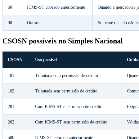
60
ICMS-ST cobrado anteriormente
Quando a mercadoria já
90
Outras
Somente quando não ho
CSOSN possíveis no Simples Nacional
CSOSN
Uso possível
Cuida
101
Tributada com permissão de crédito
Quando
102
Tributada sem permissão de crédito
Comum
201
Com ICMS-ST e permissão de crédito
Exige 
202
Com ICMS-ST sem permissão de crédito
Valid
500
ICMS-ST cobrado anteriormente
Quando