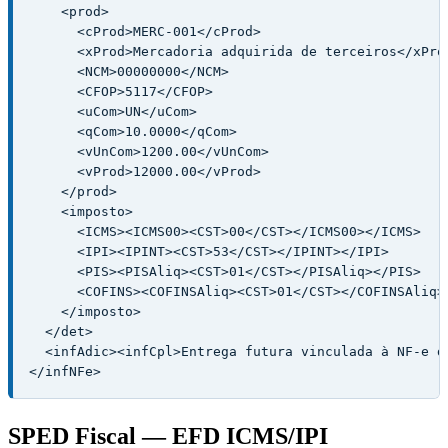
    <prod>

      <cProd>MERC-001</cProd>

      <xProd>Mercadoria adquirida de terceiros</xProd
      <NCM>00000000</NCM>

      <CFOP>5117</CFOP>

      <uCom>UN</uCom>

      <qCom>10.0000</qCom>

      <vUnCom>1200.00</vUnCom>

      <vProd>12000.00</vProd>

    </prod>

    <imposto>

      <ICMS><ICMS00><CST>00</CST></ICMS00></ICMS>

      <IPI><IPINT><CST>53</CST></IPINT></IPI>

      <PIS><PISAliq><CST>01</CST></PISAliq></PIS>

      <COFINS><COFINSAliq><CST>01</CST></COFINSAliq><
    </imposto>

  </det>

  <infAdic><infCpl>Entrega futura vinculada à NF-e d
</infNFe>
SPED Fiscal — EFD ICMS/IPI