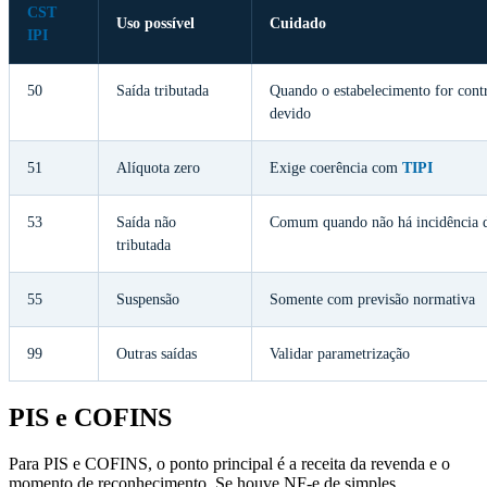
CST
Uso possível
Cuidado
IPI
50
Saída tributada
Quando o estabelecimento for contr
devido
51
Alíquota zero
Exige coerência com
TIPI
53
Saída não
Comum quando não há incidência d
tributada
55
Suspensão
Somente com previsão normativa
99
Outras saídas
Validar parametrização
PIS e COFINS
Para PIS e COFINS, o ponto principal é a receita da revenda e o
momento de reconhecimento. Se houve NF-e de simples