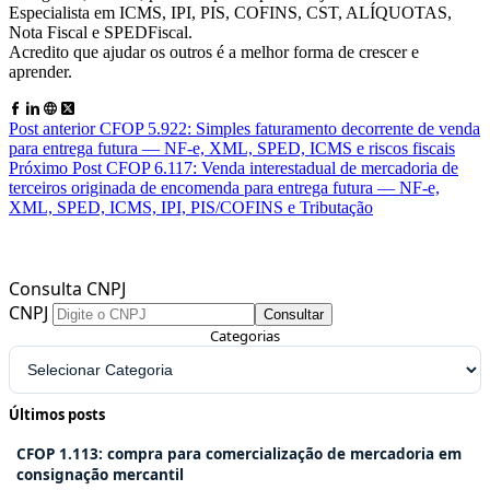
Especialista em ICMS, IPI, PIS, COFINS, CST, ALÍQUOTAS,
Nota Fiscal e SPEDFiscal.
Acredito que ajudar os outros é a melhor forma de crescer e
aprender.
Post
anterior
CFOP 5.922: Simples faturamento decorrente de venda
para entrega futura — NF-e, XML, SPED, ICMS e riscos fiscais
Próximo
Post
CFOP 6.117: Venda interestadual de mercadoria de
terceiros originada de encomenda para entrega futura — NF-e,
XML, SPED, ICMS, IPI, PIS/COFINS e Tributação
Consulta CNPJ
CNPJ
Consultar
Categorias
Últimos posts
CFOP 1.113: compra para comercialização de mercadoria em
consignação mercantil