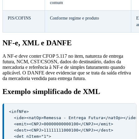
comum
PIS/COFINS
Conforme regime e produto
E
a
NF-e, XML e DANFE
A NF-e deve conter CFOP 5.117 no item, natureza de entrega
futura, NCM, CST/CSOSN, dados do destinatário, dados da
mercadoria e referência à NF-e de simples faturamento quando
aplicável. O DANFE deve evidenciar que se trata da saída efetiva
da mercadoria vendida para entrega futura.
Exemplo simplificado de XML
<infNFe>

  <ide><natOp>Remessa - Entrega Futura</natOp></ide>

  <emit><CNPJ>00000000000100</CNPJ></emit>

  <dest><CNPJ>11111111000100</CNPJ></dest>

  <det nItem="1">
