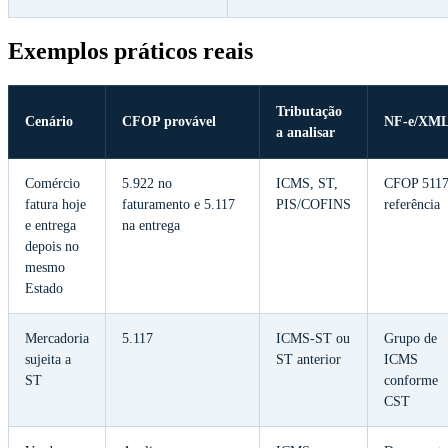
Exemplos práticos reais
Tributação
Cenário
CFOP provável
NF-e/XM
a analisar
Comércio
5.922 no
ICMS, ST,
CFOP 5117
fatura hoje
faturamento e 5.117
PIS/COFINS
referência
e entrega
na entrega
depois no
mesmo
Estado
Mercadoria
5.117
ICMS-ST ou
Grupo de
sujeita a
ST anterior
ICMS
ST
conforme
CST