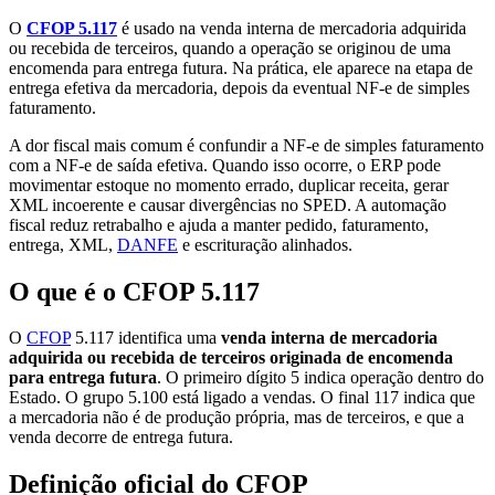
O
CFOP 5.117
é usado na venda interna de mercadoria adquirida
ou recebida de terceiros, quando a operação se originou de uma
encomenda para entrega futura. Na prática, ele aparece na etapa de
entrega efetiva da mercadoria, depois da eventual NF-e de simples
faturamento.
A dor fiscal mais comum é confundir a NF-e de simples faturamento
com a NF-e de saída efetiva. Quando isso ocorre, o ERP pode
movimentar estoque no momento errado, duplicar receita, gerar
XML incoerente e causar divergências no SPED. A automação
fiscal reduz retrabalho e ajuda a manter pedido, faturamento,
entrega, XML,
DANFE
e escrituração alinhados.
O que é o CFOP 5.117
O
CFOP
5.117 identifica uma
venda interna de mercadoria
adquirida ou recebida de terceiros originada de encomenda
para entrega futura
. O primeiro dígito 5 indica operação dentro do
Estado. O grupo 5.100 está ligado a vendas. O final 117 indica que
a mercadoria não é de produção própria, mas de terceiros, e que a
venda decorre de entrega futura.
Definição oficial do CFOP