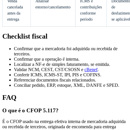
Venda
Analisar
ICMS e
Document
cancelada
estorno/cancelamento
contribuições
de
antes da
conforme
desfazimen
entrega
período
se aplicáve
Checklist fiscal
Confirmar que a mercadoria foi adquirida ou recebida de
terceiros.
Confirmar que a operação é interna.
Localizar a NF-e de simples faturamento, se emitida.
Validar NCM, CEST, CST/CSOSN e
cBenef
.
Conferir ICMS, ICMS-ST, IPI, PIS e COFINS.
Referenciar documentos fiscais relacionados.
Conciliar pedido, ERP, estoque, XML, DANFE e SPED.
FAQ
O que é o CFOP 5.117?
É o CFOP usado na entrega efetiva interna de mercadoria adquirida
ou recebida de terceiros, originada de encomenda para entrega