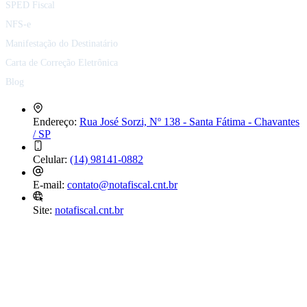
SPED Fiscal
NFS-e
Manifestação do Destinatário
Carta de Correção Eletrônica
Blog
Endereço:
Rua José Sorzi, Nº 138 - Santa Fátima - Chavantes
/ SP
Celular:
(14) 98141-0882
E-mail:
contato@notafiscal.cnt.br
Site:
notafiscal.cnt.br
© 2026 Nota Fiscal. Todos os direitos reservados. Conteúdo de caráter
informativo.
Política de Privacidade e Cookies
Termos de Uso
Gerenciar Cookies