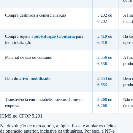
outro
Compra destinada à comercialização
5.202 ou
A fin
6.202
indust
Compra sujeita à
substituição tributária
para
5.410
ou
Há có
industrialização
6.410
opera
Material de uso ou consumo
5.556
ou
A fin
6.556
produ
Bem do
ativo imobilizado
5.553
ou
Bem r
6.553
produ
Transferência entre estabelecimentos da mesma
5.208
ou
Não é
empresa
6.208
de tr
ICMS no CFOP 5.201
Na devolução de mercadoria, a lógica fiscal é anular os efeitos
da operação anterior, inclusive os tributários. Por isso, a NF-e