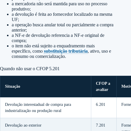
a mercadoria não será mantida para uso no processo
produtivo;
a devolução é feita ao fornecedor localizado na mesma
UF;
a operação busca anular total ou parcialmente a compra
anterior;
a NF-e de devolução referencia a NF-e original de
compra;
o item não está sujeito a enquadramento mais
específico, como
substituição tributária
, ativo, uso e
consumo ou comercialização.
Quando não usar o CFOP 5.201
CFOP a
Situação
Moti
avaliar
Devolução interestadual de compra para
6.201
Forne
industrialização ou produção rural
Devolução ao exterior
7.201
Forne