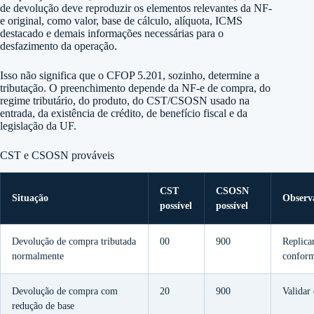
de devolução deve reproduzir os elementos relevantes da NF-
e original, como valor, base de cálculo, alíquota, ICMS
destacado e demais informações necessárias para o
desfazimento da operação.
Isso não significa que o CFOP 5.201, sozinho, determine a
tributação. O preenchimento depende da NF-e de compra, do
regime tributário, do produto, do CST/CSOSN usado na
entrada, da existência de crédito, de benefício fiscal e da
legislação da UF.
CST e CSOSN prováveis
CST
CSOSN
Situação
Observ
possível
possível
Devolução de compra tributada
00
900
Replicar
normalmente
conform
Devolução de compra com
20
900
Validar
redução de base