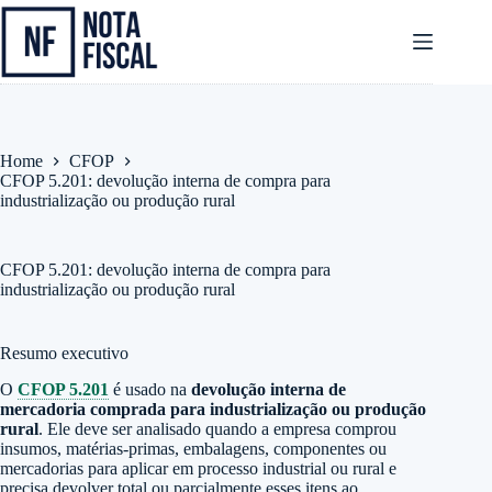
Pular
para
o
conteúdo
Home
CFOP
CFOP 5.201: devolução interna de compra para
industrialização ou produção rural
CFOP 5.201: devolução interna de compra para
industrialização ou produção rural
Resumo executivo
O
CFOP 5.201
é usado na
devolução interna de
mercadoria comprada para industrialização ou produção
rural
. Ele deve ser analisado quando a empresa comprou
insumos, matérias-primas, embalagens, componentes ou
mercadorias para aplicar em processo industrial ou rural e
precisa devolver total ou parcialmente esses itens ao