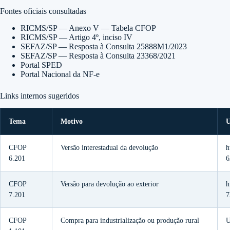
Fontes oficiais consultadas
RICMS/SP — Anexo V — Tabela CFOP
RICMS/SP — Artigo 4º, inciso IV
SEFAZ/SP — Resposta à Consulta 25888M1/2023
SEFAZ/SP — Resposta à Consulta 23368/2021
Portal SPED
Portal Nacional da NF-e
Links internos sugeridos
Tema
Motivo
CFOP
Versão interestadual da devolução
h
6.201
6
CFOP
Versão para devolução ao exterior
h
7.201
7
CFOP
Compra para industrialização ou produção rural
U