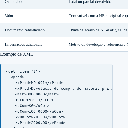
Quantidade
Total ou parcial devolvido
Valor
Compatível com a NF-e original e q
Documento referenciado
Chave de acesso da NF-e original d
Informações adicionais
Motivo da devolução e referência à 
Exemplo de XML
<det nItem="1">

  <prod>

    <cProd>MP-001</cProd>

    <xProd>Devolucao de compra de materia-prima para i
    <NCM>00000000</NCM>

    <CFOP>5201</CFOP>

    <uCom>KG</uCom>

    <qCom>100.0000</qCom>

    <vUnCom>20.00</vUnCom>

    <vProd>2000.00</vProd>
