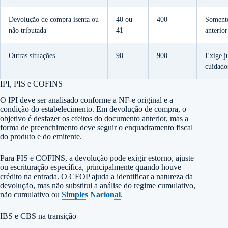
Devolução de compra isenta ou
40 ou
400
Somente
não tributada
41
anterior
Outras situações
90
900
Exige ju
cuidado
IPI, PIS e COFINS
O IPI deve ser analisado conforme a NF-e original e a
condição do estabelecimento. Em devolução de compra, o
objetivo é desfazer os efeitos do documento anterior, mas a
forma de preenchimento deve seguir o enquadramento fiscal
do produto e do emitente.
Para PIS e COFINS, a devolução pode exigir estorno, ajuste
ou escrituração específica, principalmente quando houve
crédito na entrada. O CFOP ajuda a identificar a natureza da
devolução, mas não substitui a análise do regime cumulativo,
não cumulativo ou
Simples Nacional
.
IBS e CBS na transição