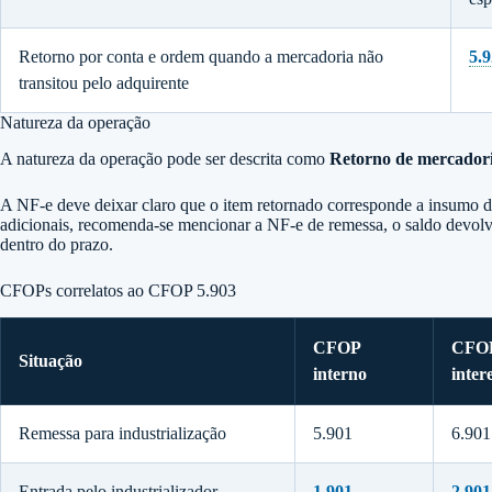
Retorno por conta e ordem quando a mercadoria não
5.
transitou pelo adquirente
Natureza da operação
A natureza da operação pode ser descrita como
Retorno de mercadoria
A NF-e deve deixar claro que o item retornado corresponde a insumo 
adicionais, recomenda-se mencionar a NF-e de remessa, o saldo devolvid
dentro do prazo.
CFOPs correlatos ao CFOP 5.903
CFOP
CFO
Situação
interno
inter
Remessa para industrialização
5.901
6.901
Entrada pelo industrializador
1.901
2.901