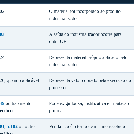
902
O material foi incorporado ao produto
industrializado
903
A saída do industrializador ocorre para
outra UF
124
Representa material próprio aplicado pelo
industrializador
26, quando aplicável
Representa valor cobrado pela execução do
processo
949
ou tratamento
Pode exigir baixa, justificativa e tributação
ecífico
própria
101
,
5.102
ou outro
Venda não é retorno de insumo recebido
ecífico