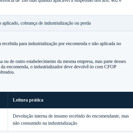
ferência de 180 dias quando aplicável a suspensão dos arts. 402 e
aplicado, cobrança de industrialização ou perda
 recebida para industrialização por encomenda e não aplicada no
sa ou de outro estabelecimento da mesma empresa, mas parte desses
r da encomenda, o industrializador deve devolvê-lo com CFOP
obrados.
Leitura prática
Devolução interna de insumo recebido do encomendante, mas
não consumido na industrialização