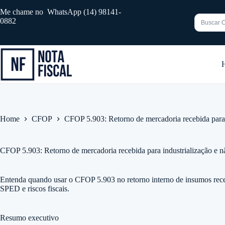
Pular
Me chame no WhatsApp (14) 98141-
para
0882
o
conteúdo
Sem
resultado
Home
CFOP
CFOP 5.903: Retorno de mercadoria recebida para i
CFOP 5.903: Retorno de mercadoria recebida para industrialização e n
Entenda quando usar o CFOP 5.903 no retorno interno de insumos rec
SPED e riscos fiscais.
Resumo executivo