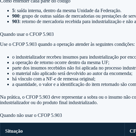
Como entender cada parte do código
5
: saída interna, dentro da mesma Unidade da Federação.
900
: grupo de outras saídas de mercadorias ou prestações de serv
903
: retorno de mercadoria recebida para industrialização e não 
Quando usar o CFOP 5.903
Use o CFOP 5.903 quando a operação atender às seguintes condições:
o industrializador recebeu insumos para industrialização por en
a operação de retorno ocorre dentro da mesma UF;
parte dos insumos recebidos não foi aplicada no processo industri
o material não aplicado será devolvido ao autor da encomenda;
há vínculo com a NF-e de remessa original;
a quantidade, o valor e a identificação do item retornado são com
Na prática, o CFOP 5.903 deve representar a sobra ou o insumo não co
industrializador ou do produto final industrializado.
Quando não usar o CFOP 5.903
Situação
CF