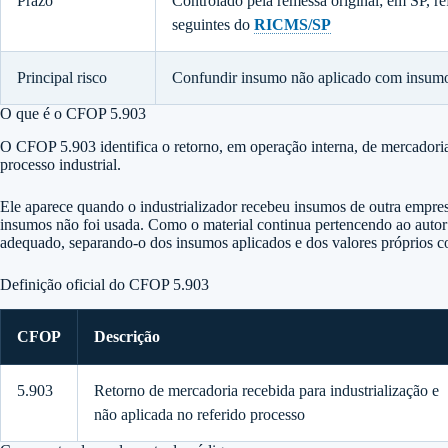
Prazo
Controlado pela remessa original; em SP, re
seguintes do
RICMS/SP
Principal risco
Confundir insumo não aplicado com insumo 
O que é o CFOP 5.903
O CFOP 5.903 identifica o retorno, em operação interna, de mercadoria
processo industrial.
Ele aparece quando o industrializador recebeu insumos de outra empre
insumos não foi usada. Como o material continua pertencendo ao auto
adequado, separando-o dos insumos aplicados e dos valores próprios c
Definição oficial do CFOP 5.903
CFOP
Descrição
5.903
Retorno de mercadoria recebida para industrialização e
não aplicada no referido processo