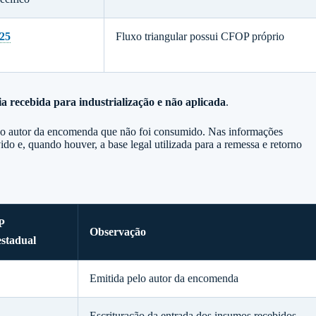
925
Fluxo triangular possui CFOP próprio
 recebida para industrialização e não aplicada
.
do autor da encomenda que não foi consumido. Nas informações
o e, quando houver, a base legal utilizada para a remessa e retorno
P
Observação
estadual
Emitida pelo autor da encomenda
Escrituração da entrada dos insumos recebidos