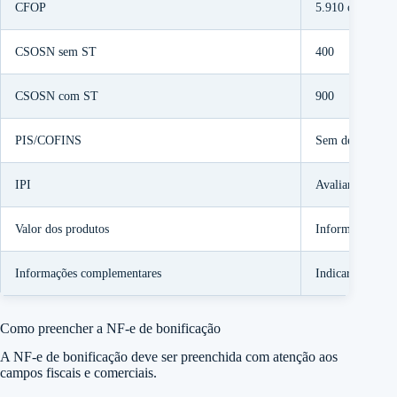
CFOP
5.910 ou 5.936
CSOSN sem ST
400
CSOSN com ST
900
PIS/COFINS
Sem destaque
IPI
Avaliar se aplic
Valor dos produtos
Informar valor 
Informações complementares
Indicar que não
Como preencher a NF-e de bonificação
A NF-e de bonificação deve ser preenchida com atenção aos
campos fiscais e comerciais.