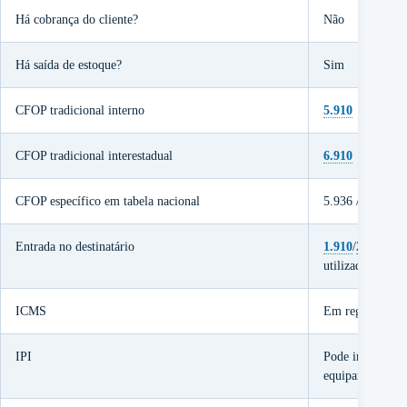
Há cobrança do cliente?
Não
Há saída de estoque?
Sim
CFOP tradicional interno
5.910
CFOP tradicional interestadual
6.910
CFOP específico em tabela nacional
5.936 / 6.936
Entrada no destinatário
1.910
/
2.910
ou 
utilizado
ICMS
Em regra, incid
IPI
Pode incidir se 
equiparado