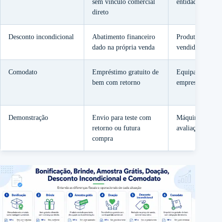
sem vínculo comercial
entidade
direto
Desconto incondicional
Abatimento financeiro
Produto de R$ 
dado na própria venda
vendido por R$
Comodato
Empréstimo gratuito de
Equipamento
bem com retorno
emprestado ao c
Demonstração
Envio para teste com
Máquina enviad
retorno ou futura
avaliação
compra