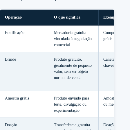
Operação
O que significa
Exemplo
Bonificação
Mercadoria gratuita
Compre 10 e re
vinculada à negociação
grátis
comercial
Brinde
Produto gratuito,
Caneta, agenda,
geralmente de pequeno
chaveiro
valor, sem ser objeto
normal de venda
Amostra grátis
Produto enviado para
Amostra de cos
teste, divulgação ou
ou medicament
experimentação
Doação
Transferência gratuita
Doação de merc