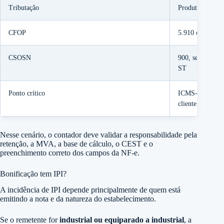
Tributação
Produto sujeito
CFOP
5.910 ou código
CSOSN
900, se houver 
ST
Ponto crítico
ICMS-ST pode s
cliente
Nesse cenário, o contador deve validar a responsabilidade pela
retenção, a MVA, a base de cálculo, o CEST e o
preenchimento correto dos campos da NF-e.
Bonificação tem IPI?
A incidência de IPI depende principalmente de quem está
emitindo a nota e da natureza do estabelecimento.
Se o remetente for
industrial ou equiparado a industrial
, a