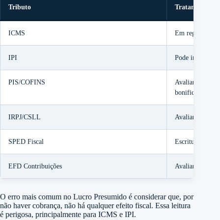
Tributo
Tratamento prá
ICMS
Em regra, pode 
IPI
Pode incidir se 
PIS/COFINS
Avaliar se há re
bonificada
IRPJ/CSLL
Avaliar reflexo 
SPED Fiscal
Escriturar con
EFD Contribuições
Avaliar CST e a
O erro mais comum no Lucro Presumido é considerar que, por
não haver cobrança, não há qualquer efeito fiscal. Essa leitura
é perigosa, principalmente para ICMS e IPI.