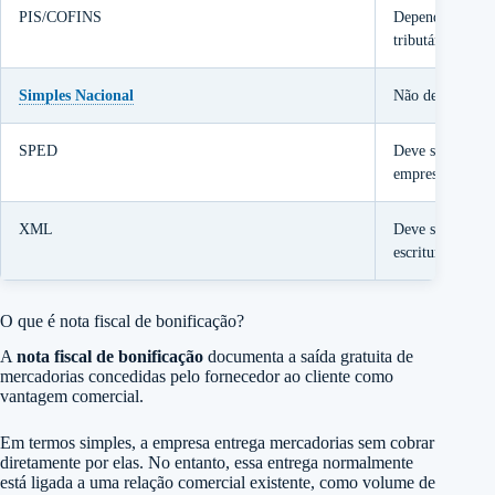
PIS/COFINS
Depende do enq
tributário
Simples Nacional
Não deve ser t
SPED
Deve ser escrit
empresa
XML
Deve ser armaze
escrituração
O que é nota fiscal de bonificação?
A
nota fiscal de bonificação
documenta a saída gratuita de
mercadorias concedidas pelo fornecedor ao cliente como
vantagem comercial.
Em termos simples, a empresa entrega mercadorias sem cobrar
diretamente por elas. No entanto, essa entrega normalmente
está ligada a uma relação comercial existente, como volume de