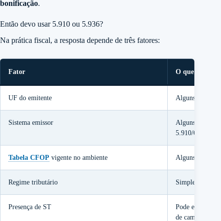
bonificação
.
Então devo usar 5.910 ou 5.936?
Na prática fiscal, a resposta depende de três fatores:
Fator
O que verificar
UF do emitente
Alguns Estados
Sistema emissor
Alguns ERPs ai
5.910/6.910
Tabela CFOP
vigente no ambiente
Alguns ambiente
Regime tributário
Simples Nacion
Presença de ST
Pode exigir
CS
de campos própr