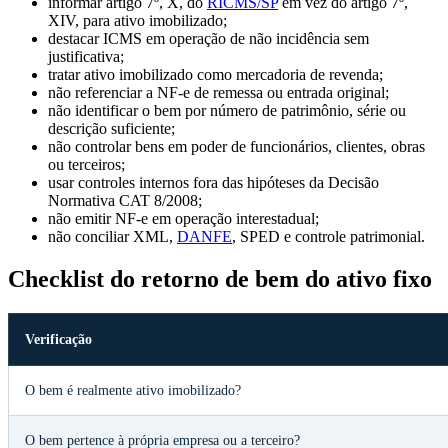
informar artigo 7º, X, do
RICMS/SP
em vez do artigo 7º,
XIV, para ativo imobilizado;
destacar ICMS em operação de não incidência sem
justificativa;
tratar ativo imobilizado como mercadoria de revenda;
não referenciar a NF-e de remessa ou entrada original;
não identificar o bem por número de patrimônio, série ou
descrição suficiente;
não controlar bens em poder de funcionários, clientes, obras
ou terceiros;
usar controles internos fora das hipóteses da Decisão
Normativa CAT 8/2008;
não emitir NF-e em operação interestadual;
não conciliar XML,
DANFE
, SPED e controle patrimonial.
Checklist do retorno de bem do ativo fixo
Verificação
O bem é realmente ativo imobilizado?
O bem pertence à própria empresa ou a terceiro?