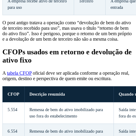
A empresa recebe ativo de terceiro
Terceiro
A empresa que 
para uso
entrada
O post antigo tratava a operação como “devolução de bem do ativo
de terceiro recebido para uso”, mas usava o título “retorno de bem
do ativo fixo”. Isso é perigoso, porque o retorno de um bem próprio
e a devolução de um bem de terceiro não são a mesma coisa.
CFOPs usados em retorno e devolução de
ativo fixo
A
tabela CFOP
oficial deve ser aplicada conforme a operação real,
origem, destino e perspectiva de quem emite ou escritura.
CFOP
Descrição resumida
Quando 
5.554
Remessa de bem do ativo imobilizado para
Saída int
uso fora do estabelecimento
fora do e
6.554
Remessa de bem do ativo imobilizado para
Saída int