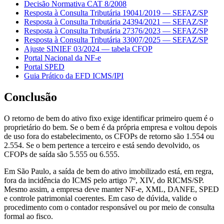
Decisão Normativa CAT 8/2008
Resposta à Consulta Tributária 19041/2019 — SEFAZ/SP
Resposta à Consulta Tributária 24394/2021 — SEFAZ/SP
Resposta à Consulta Tributária 27376/2023 — SEFAZ/SP
Resposta à Consulta Tributária 33007/2025 — SEFAZ/SP
Ajuste SINIEF 03/2024 — tabela CFOP
Portal Nacional da NF-e
Portal SPED
Guia Prático da EFD ICMS/IPI
Conclusão
O retorno de bem do ativo fixo exige identificar primeiro quem é o
proprietário do bem. Se o bem é da própria empresa e voltou depois
de uso fora do estabelecimento, os CFOPs de retorno são 1.554 ou
2.554. Se o bem pertence a terceiro e está sendo devolvido, os
CFOPs de saída são 5.555 ou 6.555.
Em São Paulo, a saída de bem do ativo imobilizado está, em regra,
fora da incidência do ICMS pelo artigo 7º, XIV, do RICMS/SP.
Mesmo assim, a empresa deve manter NF-e, XML, DANFE, SPED
e controle patrimonial coerentes. Em caso de dúvida, valide o
procedimento com o contador responsável ou por meio de consulta
formal ao fisco.