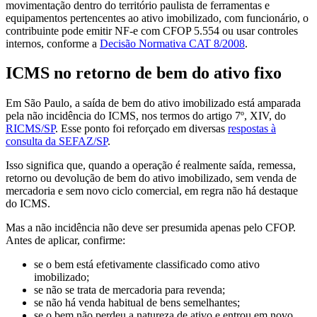
movimentação dentro do território paulista de ferramentas e
equipamentos pertencentes ao ativo imobilizado, com funcionário, o
contribuinte pode emitir NF-e com CFOP 5.554 ou usar controles
internos, conforme a
Decisão Normativa CAT 8/2008
.
ICMS no retorno de bem do ativo fixo
Em São Paulo, a saída de bem do ativo imobilizado está amparada
pela não incidência do ICMS, nos termos do artigo 7º, XIV, do
RICMS/SP
. Esse ponto foi reforçado em diversas
respostas à
consulta da SEFAZ/SP
.
Isso significa que, quando a operação é realmente saída, remessa,
retorno ou devolução de bem do ativo imobilizado, sem venda de
mercadoria e sem novo ciclo comercial, em regra não há destaque
do ICMS.
Mas a não incidência não deve ser presumida apenas pelo CFOP.
Antes de aplicar, confirme:
se o bem está efetivamente classificado como ativo
imobilizado;
se não se trata de mercadoria para revenda;
se não há venda habitual de bens semelhantes;
se o bem não perdeu a natureza de ativo e entrou em novo