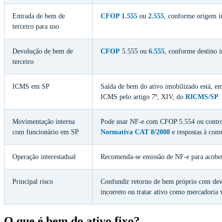
Entrada de bem de
CFOP 1.555
ou
2.555
, conforme origem in
terceiro para uso
Devolução de bem de
CFOP
5.555 ou
6.555
, conforme destino i
terceiro
ICMS em SP
Saída de bem do ativo imobilizado está, em
ICMS pelo artigo 7º, XIV, do
RICMS/SP
.
Movimentação interna
Pode usar NF-e com CFOP 5.554 ou contro
com funcionário em SP
Normativa CAT 8/2008
e respostas à cons
Operação interestadual
Recomenda-se emissão de NF-e para acobert
Principal risco
Confundir retorno de bem próprio com dev
incorreto ou tratar ativo como mercadoria 
O que é bem do ativo fixo?