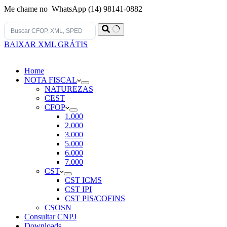
Me chame no WhatsApp (14) 98141-0882
Sem
BAIXAR XML GRÁTIS
resultados
Home
NOTA FISCAL
NATUREZAS
CEST
CFOP
1.000
2.000
3.000
5.000
6.000
7.000
CST
CST ICMS
CST IPI
CST PIS/COFINS
CSOSN
Consultar CNPJ
Downloads