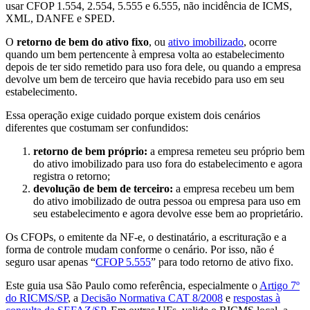
usar CFOP 1.554, 2.554, 5.555 e 6.555, não incidência de ICMS,
XML, DANFE e SPED.
O
retorno de bem do ativo fixo
, ou
ativo imobilizado
, ocorre
quando um bem pertencente à empresa volta ao estabelecimento
depois de ter sido remetido para uso fora dele, ou quando a empresa
devolve um bem de terceiro que havia recebido para uso em seu
estabelecimento.
Essa operação exige cuidado porque existem dois cenários
diferentes que costumam ser confundidos:
retorno de bem próprio:
a empresa remeteu seu próprio bem
do ativo imobilizado para uso fora do estabelecimento e agora
registra o retorno;
devolução de bem de terceiro:
a empresa recebeu um bem
do ativo imobilizado de outra pessoa ou empresa para uso em
seu estabelecimento e agora devolve esse bem ao proprietário.
Os CFOPs, o emitente da NF-e, o destinatário, a escrituração e a
forma de controle mudam conforme o cenário. Por isso, não é
seguro usar apenas “
CFOP 5.555
” para todo retorno de ativo fixo.
Este guia usa São Paulo como referência, especialmente o
Artigo 7º
do RICMS/SP
, a
Decisão Normativa CAT 8/2008
e
respostas à