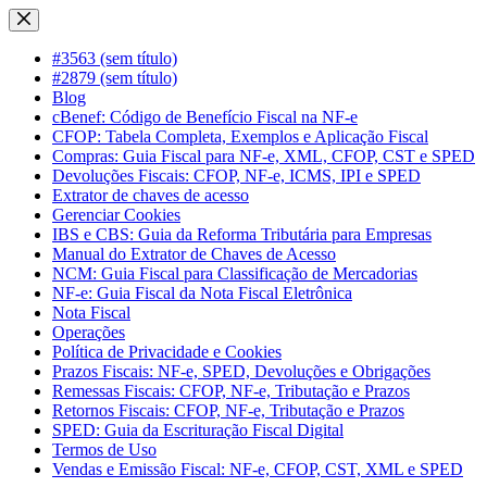
Pular
para
o
#3563 (sem título)
conteúdo
#2879 (sem título)
Blog
cBenef: Código de Benefício Fiscal na NF-e
CFOP: Tabela Completa, Exemplos e Aplicação Fiscal
Compras: Guia Fiscal para NF-e, XML, CFOP, CST e SPED
Devoluções Fiscais: CFOP, NF-e, ICMS, IPI e SPED
Extrator de chaves de acesso
Gerenciar Cookies
IBS e CBS: Guia da Reforma Tributária para Empresas
Manual do Extrator de Chaves de Acesso
NCM: Guia Fiscal para Classificação de Mercadorias
NF-e: Guia Fiscal da Nota Fiscal Eletrônica
Nota Fiscal
Operações
Política de Privacidade e Cookies
Prazos Fiscais: NF-e, SPED, Devoluções e Obrigações
Remessas Fiscais: CFOP, NF-e, Tributação e Prazos
Retornos Fiscais: CFOP, NF-e, Tributação e Prazos
SPED: Guia da Escrituração Fiscal Digital
Termos de Uso
Vendas e Emissão Fiscal: NF-e, CFOP, CST, XML e SPED