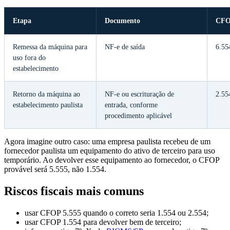
Etapa
Documento
CF
Remessa da máquina para
NF-e de saída
6.55
uso fora do
estabelecimento
Retorno da máquina ao
NF-e ou escrituração de
2.55
estabelecimento paulista
entrada, conforme
procedimento aplicável
Agora imagine outro caso: uma empresa paulista recebeu de um
fornecedor paulista um equipamento do ativo de terceiro para uso
temporário. Ao devolver esse equipamento ao fornecedor, o CFOP
provável será 5.555, não 1.554.
Riscos fiscais mais comuns
usar CFOP 5.555 quando o correto seria 1.554 ou 2.554;
usar CFOP 1.554 para devolver bem de terceiro;