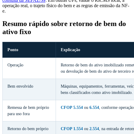
consulta da SEFAZ/SP
. Em outras UFs, valide o RICMS local, a
operação real, o trajeto físico do bem e as regras de emissão da NF-
e.
Resumo rápido sobre retorno de bem do
ativo fixo
Ponto
Explicação
Operação
Retorno de bem do ativo imobilizado remet
ou devolução de bem do ativo de terceiro r
Bem envolvido
Máquinas, equipamentos, ferramentas, veícu
bens classificados como ativo imobilizado.
Remessa de bem próprio
CFOP 5.554
ou
6.554
, conforme operação 
para uso fora
Retorno do bem próprio
CFOP 1.554
ou
2.554
, na entrada de reto